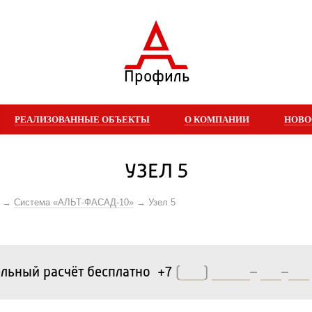
Профиль
РЕАЛИЗОВАННЫЕ ОБЪЕКТЫ
О КОМПАНИИ
НОВО
УЗЕЛ 5
Система «АЛЬТ-ФАСАД-10»
Узел 5
льный расчёт бесплатно +7
(
)
–
–