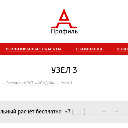
Профиль
РЕАЛИЗОВАННЫЕ ОБЪЕКТЫ
О КОМПАНИИ
НОВО
УЗЕЛ 3
Система «АЛЬТ-ФАСАД-04»
Узел 3
льный расчёт бесплатно +7
(
)
–
–